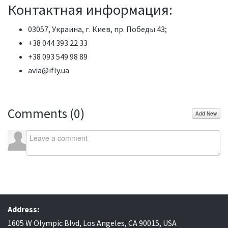
Контактная информация:
03057, Украина, г. Киев, пр. Победы 43;
+38 044 393 22 33
+38 093 549 98 89
avia@ifly.ua
Comments (
0
)
Add New
Address:
1605 W Olympic Blvd, Los Angeles, CA 90015, USA