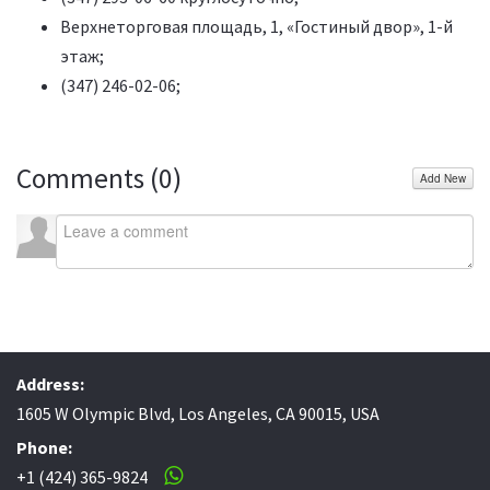
Верхнеторговая площадь, 1, «Гостиный двор», 1-й
этаж;
(347) 246-02-06;
Comments (
0
)
Add New
Address:
1605 W Olympic Blvd, Los Angeles, CA 90015, USA
Phone:
+1 (424) 365-9824