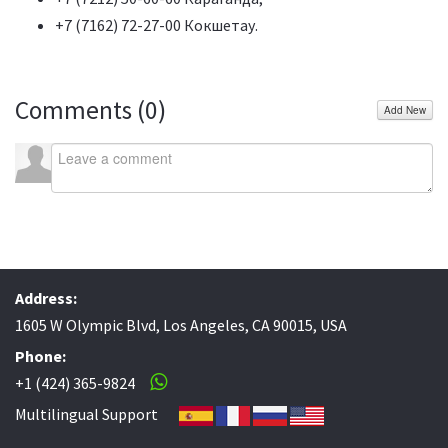
+7 (7162) 72-27-00 Кокшетау.
Comments (
0
)
Add New
Address:
1605 W Olympic Blvd, Los Angeles, CA 90015, USA
Phone:
+1 (424) 365-9824
Multilingual Support