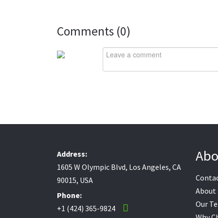
Comments (
0
)
Abo
Address:
1605 W Olympic Blvd, Los Angeles, CA
Contac
90015, USA
About
Phone:
Our T
+1 (424) 365-9824
Why C