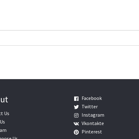
ut
Facebook
Twitter
t Us
Instagram
 Us
Vkontakte
eam
Pinterest
hoose Us